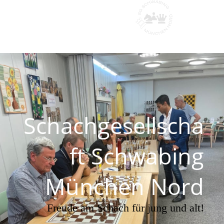
Schachgesellscha
ft Schwabing
München Nord
Freude am Schach für jung und alt!